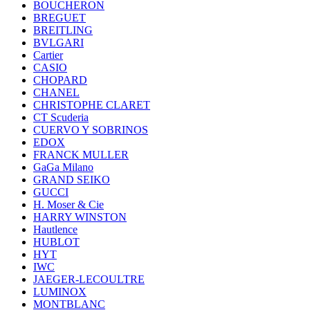
BOUCHERON
BREGUET
BREITLING
BVLGARI
Cartier
CASIO
CHOPARD
CHANEL
CHRISTOPHE CLARET
CT Scuderia
CUERVO Y SOBRINOS
EDOX
FRANCK MULLER
GaGa Milano
GRAND SEIKO
GUCCI
H. Moser & Cie
HARRY WINSTON
Hautlence
HUBLOT
HYT
IWC
JAEGER-LECOULTRE
LUMINOX
MONTBLANC