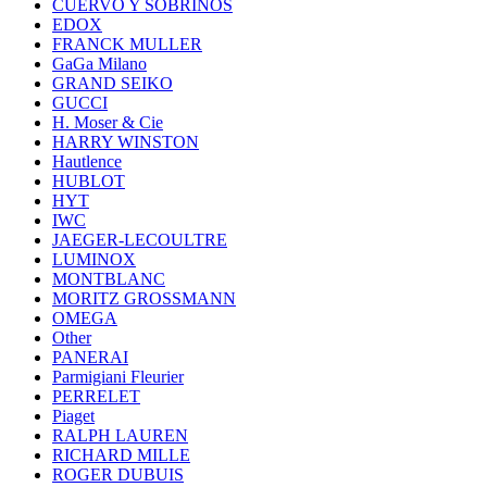
CUERVO Y SOBRINOS
EDOX
FRANCK MULLER
GaGa Milano
GRAND SEIKO
GUCCI
H. Moser & Cie
HARRY WINSTON
Hautlence
HUBLOT
HYT
IWC
JAEGER-LECOULTRE
LUMINOX
MONTBLANC
MORITZ GROSSMANN
OMEGA
Other
PANERAI
Parmigiani Fleurier
PERRELET
Piaget
RALPH LAUREN
RICHARD MILLE
ROGER DUBUIS