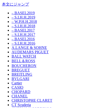
本文にジャンプ
– BASEL2019
– S.I.H.H.2019
– W.P.H.H.2018
– S.I.H.H.2018
– BASEL2017
– S.I.H.H.2017
– BASEL2016
– S.I.H.H.2016
A.LANGE & SOHNE
AUDEMARS PIGUET
BALL WATCH
BELL＆ROSS
BOUCHERON
BREGUET
BREITLING
BVLGARI
Cartier
CASIO
CHOPARD
CHANEL
CHRISTOPHE CLARET
CT Scuderia