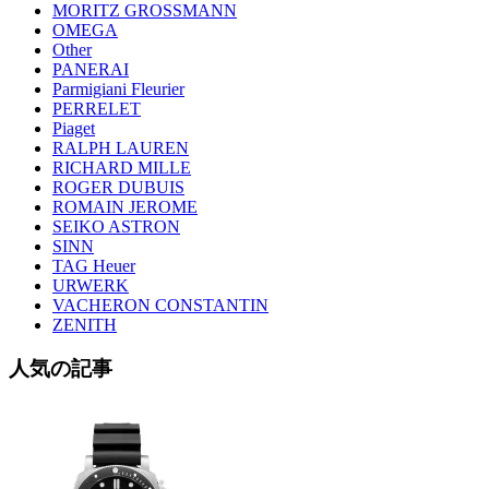
MORITZ GROSSMANN
OMEGA
Other
PANERAI
Parmigiani Fleurier
PERRELET
Piaget
RALPH LAUREN
RICHARD MILLE
ROGER DUBUIS
ROMAIN JEROME
SEIKO ASTRON
SINN
TAG Heuer
URWERK
VACHERON CONSTANTIN
ZENITH
人気の記事