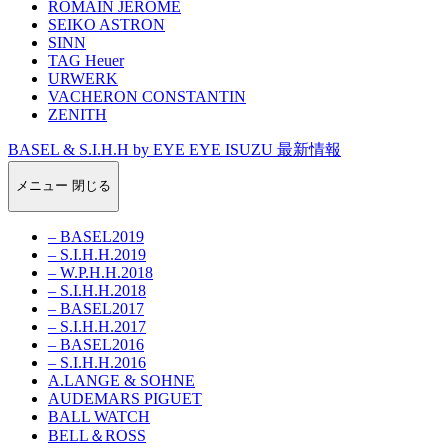
ROMAIN JEROME
SEIKO ASTRON
SINN
TAG Heuer
URWERK
VACHERON CONSTANTIN
ZENITH
BASEL & S.I.H.H by EYE EYE ISUZU 最新情報
メニュー
閉じる
– BASEL2019
– S.I.H.H.2019
– W.P.H.H.2018
– S.I.H.H.2018
– BASEL2017
– S.I.H.H.2017
– BASEL2016
– S.I.H.H.2016
A.LANGE & SOHNE
AUDEMARS PIGUET
BALL WATCH
BELL＆ROSS