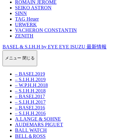
ROMAIN JEROME
SEIKO ASTRON
SINN
TAG Heuer
URWERK
VACHERON CONSTANTIN
ZENITH
BASEL & S.I.H.H by EYE EYE ISUZU 最新情報
メニュー
閉じる
– BASEL2019
– S.I.H.H.2019
– W.P.H.H.2018
– S.I.H.H.2018
– BASEL2017
– S.I.H.H.2017
– BASEL2016
– S.I.H.H.2016
A.LANGE & SOHNE
AUDEMARS PIGUET
BALL WATCH
BELL＆ROSS