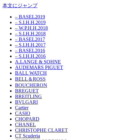
本文にジャンプ
– BASEL2019
– S.I.H.H.2019
– W.P.H.H.2018
– S.I.H.H.2018
– BASEL2017
– S.I.H.H.2017
– BASEL2016
– S.I.H.H.2016
A.LANGE & SOHNE
AUDEMARS PIGUET
BALL WATCH
BELL＆ROSS
BOUCHERON
BREGUET
BREITLING
BVLGARI
Cartier
CASIO
CHOPARD
CHANEL
CHRISTOPHE CLARET
CT Scuderia