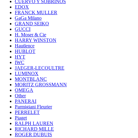
CUERVO Y SOBRINOS
EDOX
FRANCK MULLER
GaGa Milano
GRAND SEIKO
GUCCI
H. Moser & Cie
HARRY WINSTON
Hautlence
HUBLOT
HYT
IWC
JAEGER-LECOULTRE
LUMINOX
MONTBLANC
MORITZ GROSSMANN
OMEGA
Other
PANERAI
Parmigiani Fleurier
PERRELET
Piaget
RALPH LAUREN
RICHARD MILLE
ROGER DUBUIS