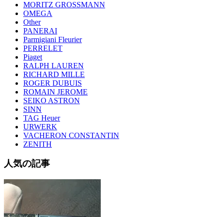
MORITZ GROSSMANN
OMEGA
Other
PANERAI
Parmigiani Fleurier
PERRELET
Piaget
RALPH LAUREN
RICHARD MILLE
ROGER DUBUIS
ROMAIN JEROME
SEIKO ASTRON
SINN
TAG Heuer
URWERK
VACHERON CONSTANTIN
ZENITH
人気の記事