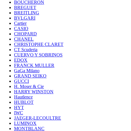
BOUCHERON
BREGUET
BREITLING
BVLGARI
Cartier
CASIO
CHOPARD
CHANEL
CHRISTOPHE CLARET
CT Scuderia
CUERVO Y SOBRINOS
EDOX
FRANCK MULLER
GaGa Milano
GRAND SEIKO
GUCCI
H. Moser & Cie
HARRY WINSTON
Hautlence
HUBLOT
HYT
IWC
JAEGER-LECOULTRE
LUMINOX
MONTBLANC