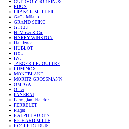
CUERVO Y SOBRINOS
EDOX
FRANCK MULLER
GaGa Milano
GRAND SEIKO
GUCCI
H. Moser & Cie
HARRY WINSTON
Hautlence
HUBLOT
HYT
IWC
JAEGER-LECOULTRE
LUMINOX
MONTBLANC
MORITZ GROSSMANN
OMEGA
Other
PANERAI
Parmigiani Fleurier
PERRELET
Piaget
RALPH LAUREN
RICHARD MILLE
ROGER DUBUIS