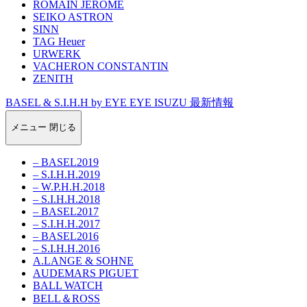
ROMAIN JEROME
SEIKO ASTRON
SINN
TAG Heuer
URWERK
VACHERON CONSTANTIN
ZENITH
BASEL & S.I.H.H by EYE EYE ISUZU 最新情報
メニュー
閉じる
– BASEL2019
– S.I.H.H.2019
– W.P.H.H.2018
– S.I.H.H.2018
– BASEL2017
– S.I.H.H.2017
– BASEL2016
– S.I.H.H.2016
A.LANGE & SOHNE
AUDEMARS PIGUET
BALL WATCH
BELL＆ROSS