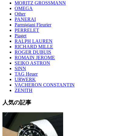
MORITZ GROSSMANN
OMEGA
Other
PANERAI
Parmigiani Fleurier
PERRELET
Piaget
RALPH LAUREN
RICHARD MILLE
ROGER DUBUIS
ROMAIN JEROME
SEIKO ASTRON
SINN
TAG Heuer
URWERK
VACHERON CONSTANTIN
ZENITH
人気の記事