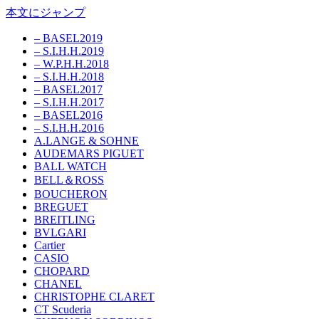
本文にジャンプ
– BASEL2019
– S.I.H.H.2019
– W.P.H.H.2018
– S.I.H.H.2018
– BASEL2017
– S.I.H.H.2017
– BASEL2016
– S.I.H.H.2016
A.LANGE & SOHNE
AUDEMARS PIGUET
BALL WATCH
BELL＆ROSS
BOUCHERON
BREGUET
BREITLING
BVLGARI
Cartier
CASIO
CHOPARD
CHANEL
CHRISTOPHE CLARET
CT Scuderia