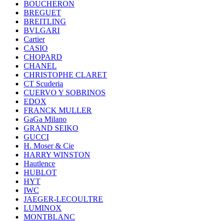
BOUCHERON
BREGUET
BREITLING
BVLGARI
Cartier
CASIO
CHOPARD
CHANEL
CHRISTOPHE CLARET
CT Scuderia
CUERVO Y SOBRINOS
EDOX
FRANCK MULLER
GaGa Milano
GRAND SEIKO
GUCCI
H. Moser & Cie
HARRY WINSTON
Hautlence
HUBLOT
HYT
IWC
JAEGER-LECOULTRE
LUMINOX
MONTBLANC