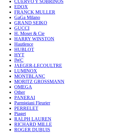
CUERVO Y SOBRINOS
EDOX
FRANCK MULLER
GaGa Milano
GRAND SEIKO
GUCCI
H. Moser & Cie
HARRY WINSTON
Hautlence
HUBLOT
HYT
IWC
JAEGER-LECOULTRE
LUMINOX
MONTBLANC
MORITZ GROSSMANN
OMEGA
Other
PANERAI
Parmigiani Fleurier
PERRELET
Piaget
RALPH LAUREN
RICHARD MILLE
ROGER DUBUIS