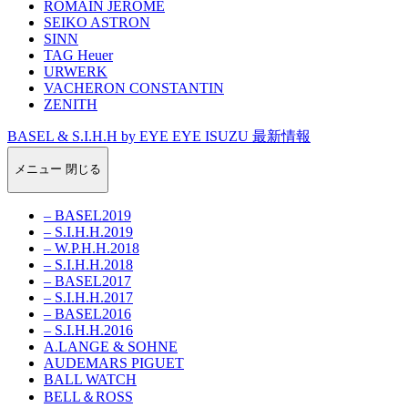
ROMAIN JEROME
SEIKO ASTRON
SINN
TAG Heuer
URWERK
VACHERON CONSTANTIN
ZENITH
BASEL & S.I.H.H by EYE EYE ISUZU 最新情報
メニュー
閉じる
– BASEL2019
– S.I.H.H.2019
– W.P.H.H.2018
– S.I.H.H.2018
– BASEL2017
– S.I.H.H.2017
– BASEL2016
– S.I.H.H.2016
A.LANGE & SOHNE
AUDEMARS PIGUET
BALL WATCH
BELL＆ROSS