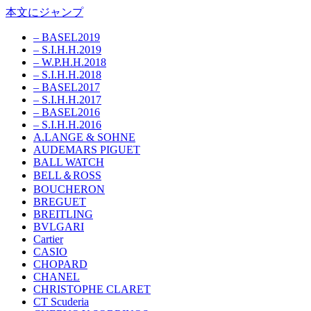
本文にジャンプ
– BASEL2019
– S.I.H.H.2019
– W.P.H.H.2018
– S.I.H.H.2018
– BASEL2017
– S.I.H.H.2017
– BASEL2016
– S.I.H.H.2016
A.LANGE & SOHNE
AUDEMARS PIGUET
BALL WATCH
BELL＆ROSS
BOUCHERON
BREGUET
BREITLING
BVLGARI
Cartier
CASIO
CHOPARD
CHANEL
CHRISTOPHE CLARET
CT Scuderia