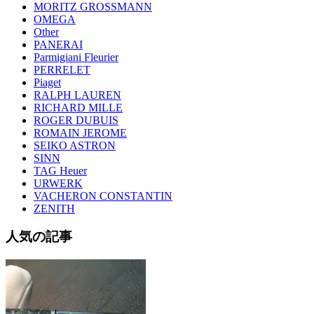
MORITZ GROSSMANN
OMEGA
Other
PANERAI
Parmigiani Fleurier
PERRELET
Piaget
RALPH LAUREN
RICHARD MILLE
ROGER DUBUIS
ROMAIN JEROME
SEIKO ASTRON
SINN
TAG Heuer
URWERK
VACHERON CONSTANTIN
ZENITH
人気の記事