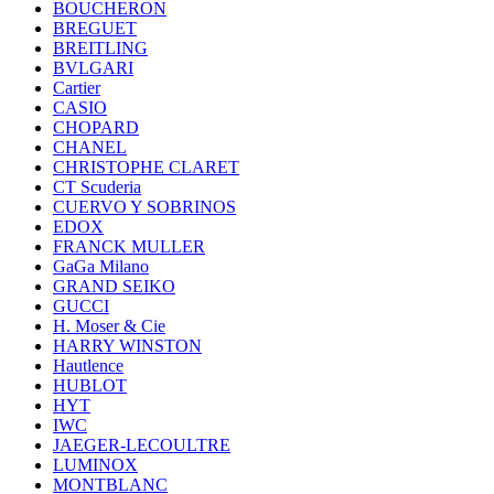
BOUCHERON
BREGUET
BREITLING
BVLGARI
Cartier
CASIO
CHOPARD
CHANEL
CHRISTOPHE CLARET
CT Scuderia
CUERVO Y SOBRINOS
EDOX
FRANCK MULLER
GaGa Milano
GRAND SEIKO
GUCCI
H. Moser & Cie
HARRY WINSTON
Hautlence
HUBLOT
HYT
IWC
JAEGER-LECOULTRE
LUMINOX
MONTBLANC