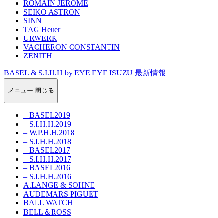
ROMAIN JEROME
SEIKO ASTRON
SINN
TAG Heuer
URWERK
VACHERON CONSTANTIN
ZENITH
BASEL & S.I.H.H by EYE EYE ISUZU 最新情報
メニュー
閉じる
– BASEL2019
– S.I.H.H.2019
– W.P.H.H.2018
– S.I.H.H.2018
– BASEL2017
– S.I.H.H.2017
– BASEL2016
– S.I.H.H.2016
A.LANGE & SOHNE
AUDEMARS PIGUET
BALL WATCH
BELL＆ROSS