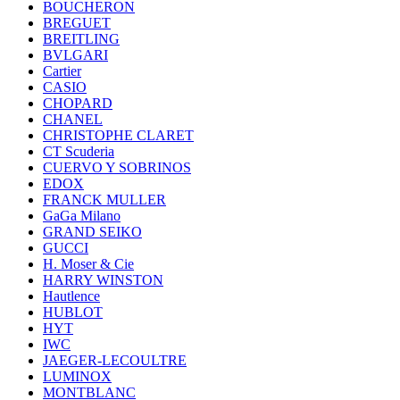
BOUCHERON
BREGUET
BREITLING
BVLGARI
Cartier
CASIO
CHOPARD
CHANEL
CHRISTOPHE CLARET
CT Scuderia
CUERVO Y SOBRINOS
EDOX
FRANCK MULLER
GaGa Milano
GRAND SEIKO
GUCCI
H. Moser & Cie
HARRY WINSTON
Hautlence
HUBLOT
HYT
IWC
JAEGER-LECOULTRE
LUMINOX
MONTBLANC