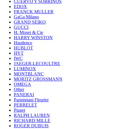
CUERVO Y SOBRINOS
EDOX
FRANCK MULLER
GaGa Milano
GRAND SEIKO
GUCCI
H. Moser & Cie
HARRY WINSTON
Hautlence
HUBLOT
HYT
IWC
JAEGER-LECOULTRE
LUMINOX
MONTBLANC
MORITZ GROSSMANN
OMEGA
Other
PANERAI
Parmigiani Fleurier
PERRELET
Piaget
RALPH LAUREN
RICHARD MILLE
ROGER DUBUIS