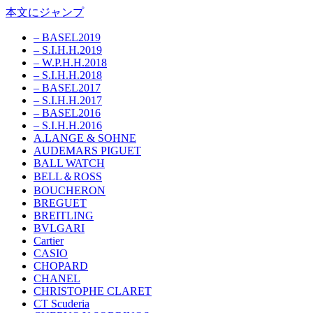
本文にジャンプ
– BASEL2019
– S.I.H.H.2019
– W.P.H.H.2018
– S.I.H.H.2018
– BASEL2017
– S.I.H.H.2017
– BASEL2016
– S.I.H.H.2016
A.LANGE & SOHNE
AUDEMARS PIGUET
BALL WATCH
BELL＆ROSS
BOUCHERON
BREGUET
BREITLING
BVLGARI
Cartier
CASIO
CHOPARD
CHANEL
CHRISTOPHE CLARET
CT Scuderia