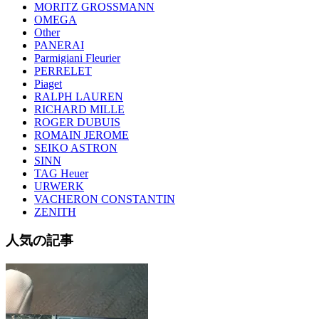
MORITZ GROSSMANN
OMEGA
Other
PANERAI
Parmigiani Fleurier
PERRELET
Piaget
RALPH LAUREN
RICHARD MILLE
ROGER DUBUIS
ROMAIN JEROME
SEIKO ASTRON
SINN
TAG Heuer
URWERK
VACHERON CONSTANTIN
ZENITH
人気の記事