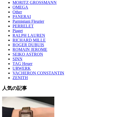
MORITZ GROSSMANN
OMEGA
Other
PANERAI
Parmigiani Fleurier
PERRELET
Piaget
RALPH LAUREN
RICHARD MILLE
ROGER DUBUIS
ROMAIN JEROME
SEIKO ASTRON
SINN
TAG Heuer
URWERK
VACHERON CONSTANTIN
ZENITH
人気の記事