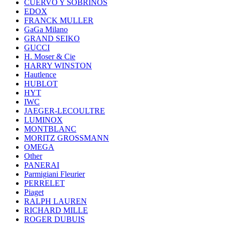
CUERVO Y SOBRINOS
EDOX
FRANCK MULLER
GaGa Milano
GRAND SEIKO
GUCCI
H. Moser & Cie
HARRY WINSTON
Hautlence
HUBLOT
HYT
IWC
JAEGER-LECOULTRE
LUMINOX
MONTBLANC
MORITZ GROSSMANN
OMEGA
Other
PANERAI
Parmigiani Fleurier
PERRELET
Piaget
RALPH LAUREN
RICHARD MILLE
ROGER DUBUIS