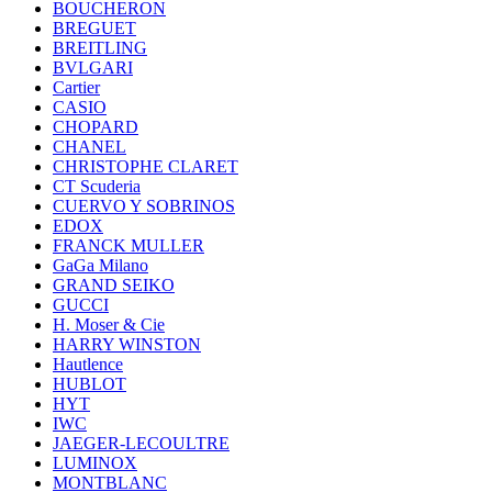
BOUCHERON
BREGUET
BREITLING
BVLGARI
Cartier
CASIO
CHOPARD
CHANEL
CHRISTOPHE CLARET
CT Scuderia
CUERVO Y SOBRINOS
EDOX
FRANCK MULLER
GaGa Milano
GRAND SEIKO
GUCCI
H. Moser & Cie
HARRY WINSTON
Hautlence
HUBLOT
HYT
IWC
JAEGER-LECOULTRE
LUMINOX
MONTBLANC