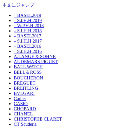
本文にジャンプ
– BASEL2019
– S.I.H.H.2019
– W.P.H.H.2018
– S.I.H.H.2018
– BASEL2017
– S.I.H.H.2017
– BASEL2016
– S.I.H.H.2016
A.LANGE & SOHNE
AUDEMARS PIGUET
BALL WATCH
BELL＆ROSS
BOUCHERON
BREGUET
BREITLING
BVLGARI
Cartier
CASIO
CHOPARD
CHANEL
CHRISTOPHE CLARET
CT Scuderia