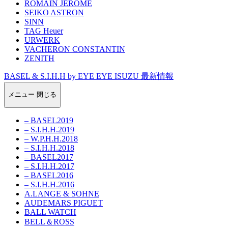
ROMAIN JEROME
SEIKO ASTRON
SINN
TAG Heuer
URWERK
VACHERON CONSTANTIN
ZENITH
BASEL & S.I.H.H by EYE EYE ISUZU 最新情報
メニュー
閉じる
– BASEL2019
– S.I.H.H.2019
– W.P.H.H.2018
– S.I.H.H.2018
– BASEL2017
– S.I.H.H.2017
– BASEL2016
– S.I.H.H.2016
A.LANGE & SOHNE
AUDEMARS PIGUET
BALL WATCH
BELL＆ROSS